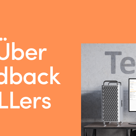
 Über
edback
LLers