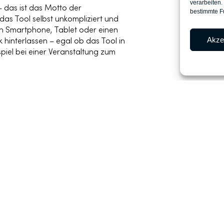
verarbeiten.
 – das ist das Motto der
bestimmte F
das Tool selbst unkompliziert und
n Smartphone, Tablet oder einen
Akze
hinterlassen – egal ob das Tool in
piel bei einer Veranstaltung zum
nterschiedlichsten Bereichen und
ol vor allem in der Gastronomie: Von
etrestaurant nutzen bereits namhafte
back-Konzept und profitieren von
och nicht nur die Gastronomie holt
 in der Hotellerie, bei Veranstaltungen
h, unkompliziert und unbürokratisch die
ack-Management von TeLLers ist für