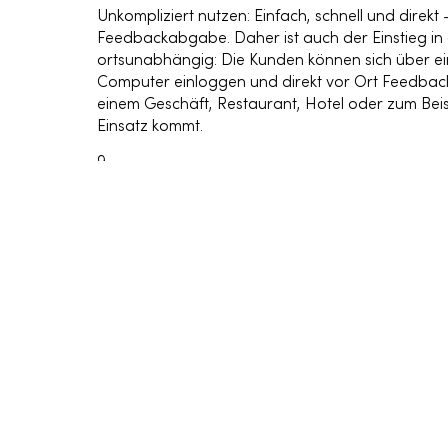
Unkompliziert nutzen:
Einfach, schnell und direkt
Feedbackabgabe. Daher ist auch der Einstieg in 
ortsunabhängig: Die Kunden können sich über ei
Computer einloggen und direkt vor Ort Feedback 
einem Geschäft, Restaurant, Hotel oder zum Beis
Einsatz kommt.
9.
Alles ist möglich:
TeLLers ist mittlerweile in den u
Branchen vertreten. Gut etabliert hat sich das To
der Konditorei über den Heurigen bis zum Gourm
TeLLers-Kunden das schnelle und anonyme Feed
den unmittelbaren Rückmeldungen ihrer Gäste. D
sich das Feedback ihrer Gäste über TeLLers, auch
und Events, sowie im Handel liefert TeLLers rasc
Rückmeldungen der Kunden.
10.
Wissen, was Kunden denken:
Das digitale Feedb